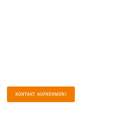
FRAGEN?
KONTAKTIEREN
SIE UNS!
KONTAKT AUFNEHMEN!